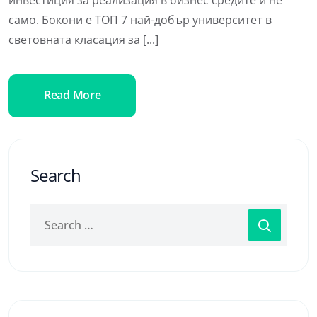
инвестиция за реализация в бизнес средите и не
само. Бокони е ТОП 7 най-добър университет в
световната класация за [...]
Read More
Search