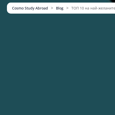
>
>
Cosmo Study Abroad
Blog
ТОП 10 на най-желаните