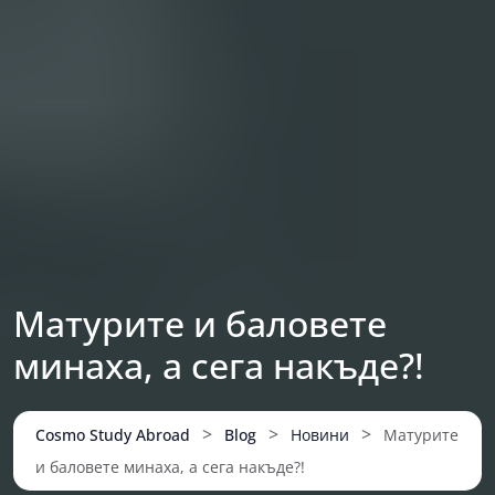
Матурите и баловете
минаха, а сега накъде?!
>
>
>
Cosmo Study Abroad
Blog
Новини
Матурите
и баловете минаха, а сега накъде?!