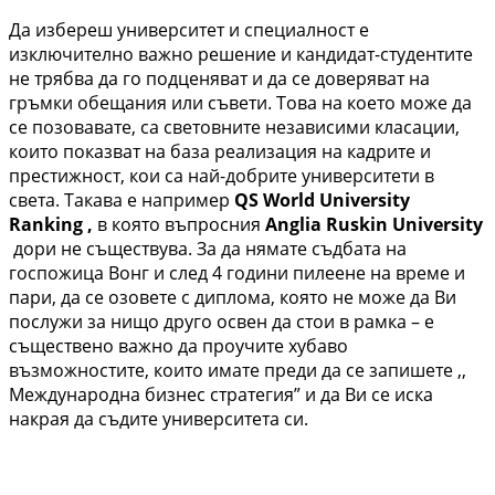
Да избереш университет и специалност е
изключително важно решение и кандидат-студентите
не трябва да го подценяват и да се доверяват на
гръмки обещания или съвети. Това на което може да
се позовавате, са световните независими класации,
които показват на база реализация на кадрите и
престижност, кои са най-добрите университети в
света. Такава е например
QS World University
Ranking ,
в която въпросния
Anglia Ruskin University
дори не съществува. За да нямате съдбата на
госпожица Вонг и след 4 години пилеене на време и
пари, да се озовете с диплома, която не може да Ви
послужи за нищо друго освен да стои в рамка – е
съществено важно да проучите хубаво
възможностите, които имате преди да се запишете ,,
Международна бизнес стратегия” и да Ви се иска
накрая да съдите университета си.