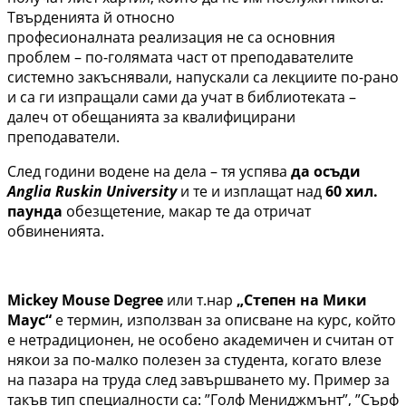
Твърденията й относно
професионалната реализация не са основния
проблем – по-голямата част от преподавателите
системно закъснявали, напускали са лекциите по-рано
и са ги изпращали сами да учат в библиотеката –
далеч от обещанията за квалифицирани
преподаватели.
След години водене на дела – тя успява
да осъди
Anglia Ruskin University
и те и изплащат над
60 хил.
паунда
обезщетение, макар те да отричат
обвиненията.
Mickey Mouse Degree
или т.нар
„Степен на Мики
Маус“
е термин, използван за описване на курс, който
е нетрадиционен, не особено академичен и считан от
някои за по-малко полезен за студента, когато влезе
на пазара на труда след завършването му. Пример за
такъв тип специалности са: ”Голф Мениджмънт”, ”Сърф