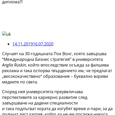
диплома?!
14.11.2019
16.07.2020
Случаят на 30-годишната Пок Вонг, която завършва
“Международна Бизнес стратегия” в университета
Anglia Ruskin
, който впоследствие осъжда за фалшива
реклама и така оспорва твърдението им, че предлагат
„висококачествено“ образование – буквално взриви
медиите по света.
Според нея университета преувеличава
перспективите за кариерно развитие след
завършване на дадени специалности
и така подлъгват хората да изгубят време и пари, за да
получат лист хартия, който да не им послужи никога.