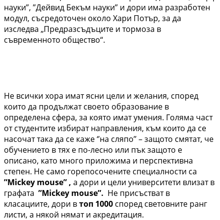
науки”, ”Дейвид Бекъм науки” и дори има разработен
модул, съсредоточен около Хари Потър, за да
изследва „Предразсъдъците и тормоза в
съвременното общество“.
Не всички хора имат ясни цели и желания, според
които да продължат своето образование в
определена сфера, за която имат умения. Голяма част
от студентите избират направления, към които да се
насочат така да се каже ‘’на сляпо’’ – защото смятат, че
обучението в тях е по-лесно или пък защото е
описано, като много приложима и перспективна
степен. Не само горепосочените специалности са
”Mickey mouse” ,
a дори и цели университети влизат в
графата
”Mickey mouse”.
Не присъстват в
класациите, дори в
топ 1000
според световните ранг
листи, а някой нямат и акредитация.